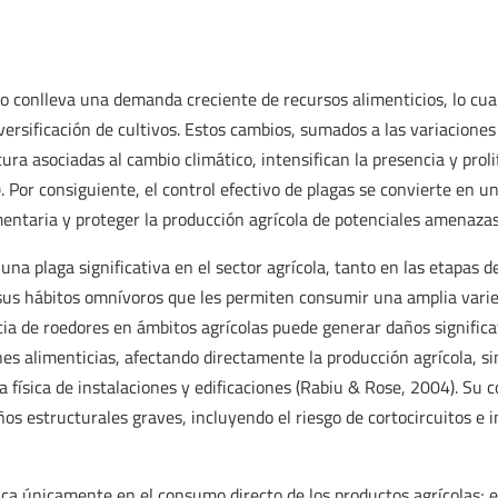
o conlleva una demanda creciente de recursos alimenticios, lo cua
iversificación de cultivos. Estos cambios, sumados a las variaciones
ra asociadas al cambio climático, intensifican la presencia y proli
 Por consiguiente, el control efectivo de plagas se convierte en u
mentaria y proteger la producción agrícola de potenciales amenazas
na plaga significativa en el sector agrícola, tanto en las etapas 
sus hábitos omnívoros que les permiten consumir una amplia varie
cia de roedores en ámbitos agrícolas puede generar daños significa
nes alimenticias, afectando directamente la producción agrícola, s
 física de instalaciones y edificaciones (Rabiu & Rose, 2004). Su
os estructurales graves, incluyendo el riesgo de cortocircuitos e 
ica únicamente en el consumo directo de los productos agrícolas;