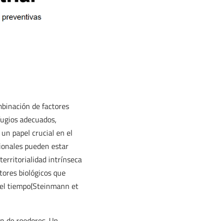
mbinación de factores
efugios adecuados,
un papel crucial en el
ionales pueden estar
territorialidad intrínseca
tores biológicos que
 del tiempo(Steinmann et
ón de roedores. Un