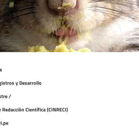
s
gistros y Desarrollo
tre /
y Redacción Científica (CINRECI)
i.pe