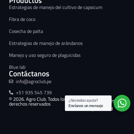
Productos
Estrategias de manejo del cultivo de capsicum
Fibra de coco
Cosecha de palta
Estrategias de manejo de arándanos
Manejo y uso seguro de plaguicidas
Blue lab
Contáctanos
info@agroclub.pe
+51 935 545 739
© 2026. Agro Club. Todos los
Términos y condiciones
¿Necesitas ayuda?
derechos reservados
Envíanos un mensaje
Políticas de privacidad