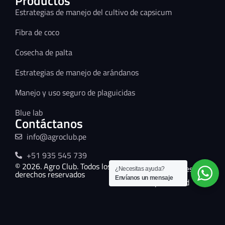
Productos
Estrategias de manejo del cultivo de capsicum
Fibra de coco
Cosecha de palta
Estrategias de manejo de arándanos
Manejo y uso seguro de plaguicidas
Blue lab
Contáctanos
info@agroclub.pe
+51 935 545 739
© 2026. Agro Club. Todos los
Términos y condiciones
¿Necesitas ayuda?
derechos reservados
Envíanos un mensaje
Políticas de privacidad