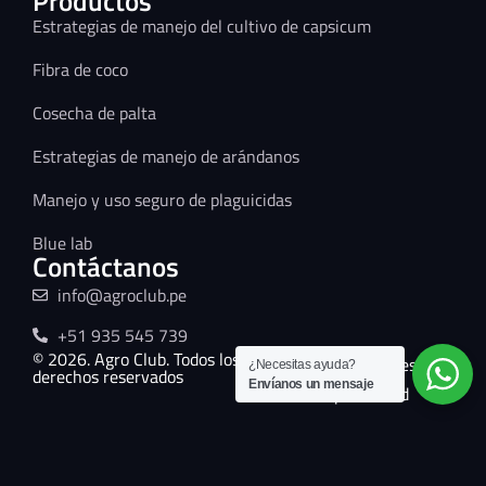
Productos
Estrategias de manejo del cultivo de capsicum
Fibra de coco
Cosecha de palta
Estrategias de manejo de arándanos
Manejo y uso seguro de plaguicidas
Blue lab
Contáctanos
info@agroclub.pe
+51 935 545 739
© 2026. Agro Club. Todos los
Términos y condiciones
¿Necesitas ayuda?
derechos reservados
Envíanos un mensaje
Políticas de privacidad