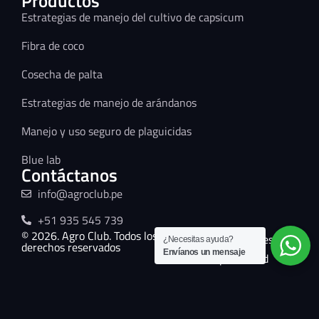
Productos
Estrategias de manejo del cultivo de capsicum
Fibra de coco
Cosecha de palta
Estrategias de manejo de arándanos
Manejo y uso seguro de plaguicidas
Blue lab
Contáctanos
info@agroclub.pe
+51 935 545 739
© 2026. Agro Club. Todos los
Términos y condiciones
¿Necesitas ayuda?
derechos reservados
Envíanos un mensaje
Políticas de privacidad