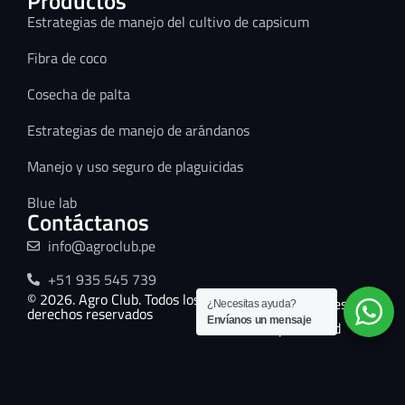
Productos
Estrategias de manejo del cultivo de capsicum
Fibra de coco
Cosecha de palta
Estrategias de manejo de arándanos
Manejo y uso seguro de plaguicidas
Blue lab
Contáctanos
info@agroclub.pe
+51 935 545 739
© 2026. Agro Club. Todos los
Términos y condiciones
¿Necesitas ayuda?
derechos reservados
Envíanos un mensaje
Políticas de privacidad