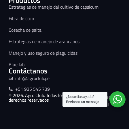
Productos
Estrategias de manejo del cultivo de capsicum
Fibra de coco
Cosecha de palta
Estrategias de manejo de arándanos
Manejo y uso seguro de plaguicidas
Blue lab
Contáctanos
info@agroclub.pe
+51 935 545 739
© 2026. Agro Club. Todos los
Términos y condiciones
¿Necesitas ayuda?
derechos reservados
Envíanos un mensaje
Políticas de privacidad