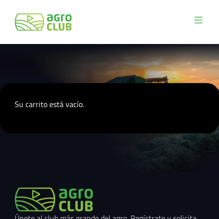
Su carrito está vacío.
Únete al club más grande del agro. Regístrate y solicita