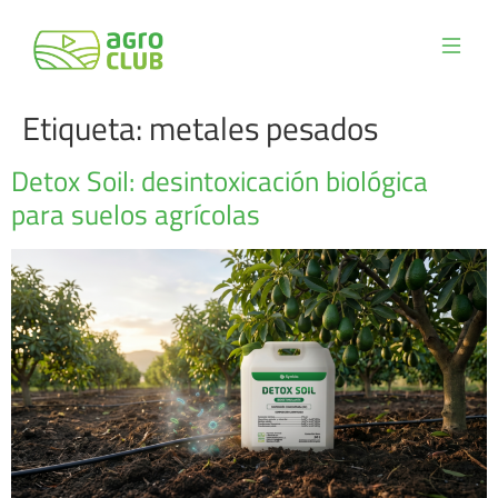
Etiqueta:
metales pesados
Detox Soil: desintoxicación biológica
para suelos agrícolas